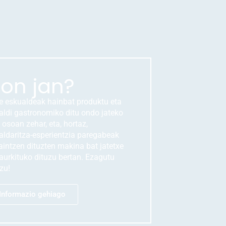
on jan?
e eskualdeak hainbat produktu eta
taldi gastronomiko ditu ondo jateko
 osoan zehar, eta, hortaz,
aldaritza-esperientzia paregabeak
aintzen dituzten makina bat jatetxe
 aurkituko dituzu bertan. Ezagutu
zu!
Informazio gehiago