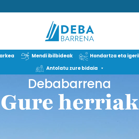
arkea
Mendi ibilbideak
Hondartza eta iger
Antolatu zure bidaia
Debabarrena
Gure herriak