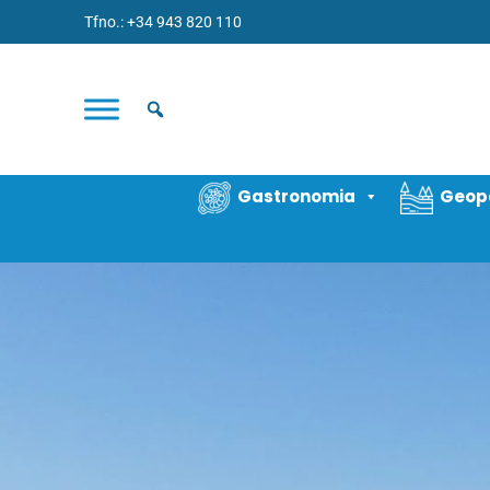
Tfno.: +34 943 820 110
Gastronomia
Geop