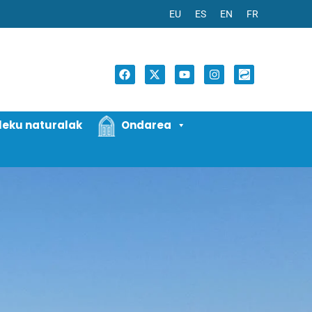
EU
ES
EN
FR
ileku naturalak
Ondarea