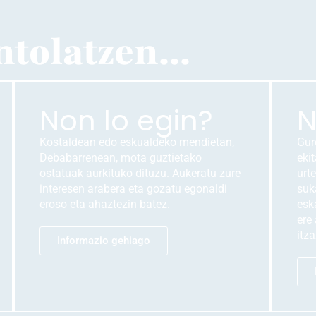
ntolatzen...
Non lo egin?
N
Kostaldean edo eskualdeko mendietan,
Gur
Debabarrenean, mota guztietako
eki
ostatuak aurkituko dituzu. Aukeratu zure
urte
interesen arabera eta gozatu egonaldi
suk
eroso eta ahaztezin batez.
esk
ere
itza
Informazio gehiago