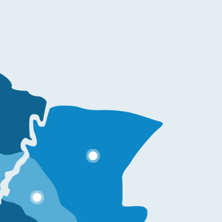
go
Informazio gehiago
formazio gehiago