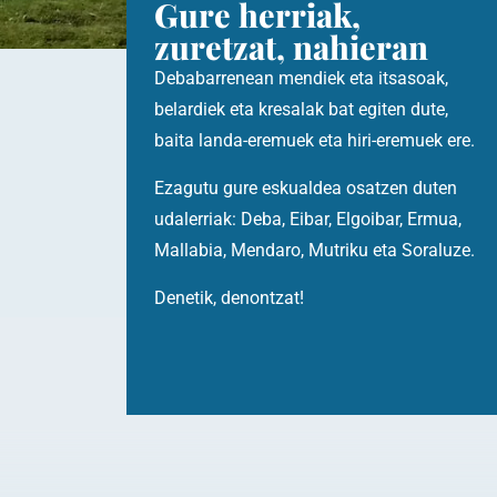
Gure herriak,
zuretzat, nahieran
Debabarrenean mendiek eta itsasoak,
belardiek eta kresalak bat egiten dute,
baita landa-eremuek eta hiri-eremuek ere.
Ezagutu gure eskualdea osatzen duten
udalerriak: Deba, Eibar, Elgoibar, Ermua,
Mallabia, Mendaro, Mutriku eta Soraluze.
Denetik, denontzat!