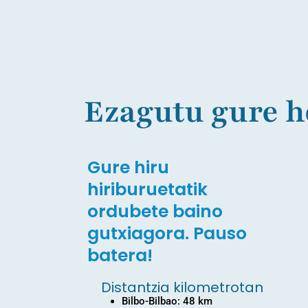
Ezagutu gure h
Gure hiru
hiriburuetatik
ordubete baino
gutxiagora. Pauso
batera!
Distantzia kilometrotan
Bilbo-Bilbao: 48 km