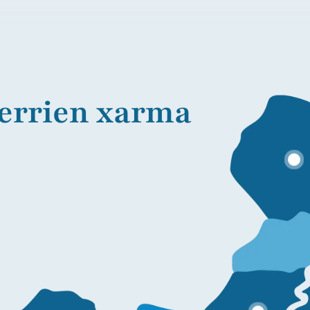
errien xarma
Informazio gehia
In
Informazio gehiago