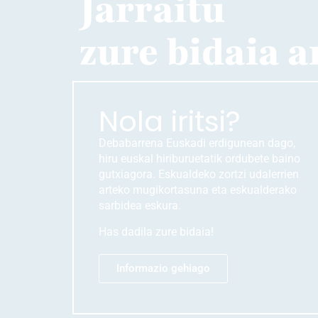
Jarraitu
zure bidaia a
Nola iritsi?
Debabarrena Euskadi erdigunean dago,
hiru euskal hiriburuetatik ordubete baino
gutxiagora. Eskualdeko zortzi udalerrien
arteko mugikortasuna eta eskualderako
sarbidea eskura.
Has dadila zure bidaia!
Informazio gehiago