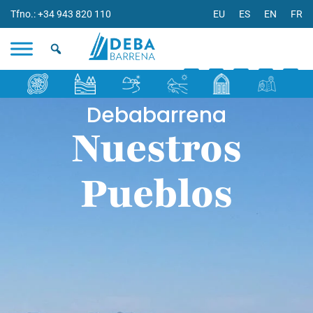
Tfno.: +34 943 820 110
EU
ES
EN
FR
Debabarrena
Nuestros
Pueblos