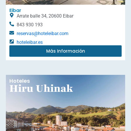
Eibar
Arrate balle 34, 20600 Eibar
843 930 193
reservas@hoteleibar.com
hoteleibar.es
Más Información
Hoteles
Hiru Uhinak