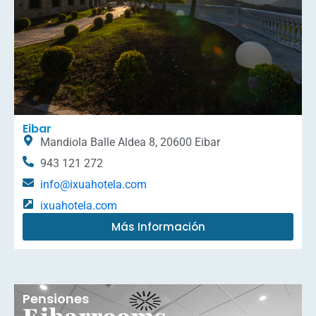
Eibar
Mandiola Balle Aldea 8, 20600 Eibar
943 121 272
info@ixuahotela.com
ixuahotela.com
Más Información
Pensiones