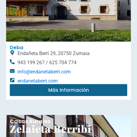
Deba
Endañeta Berri 29, 20750 Zumaia
943 199 267 / 625 704 774
info@endanetaberri.com
endanetaberri.com
Más Información
Casas Rurales
Zelaieta Berribi