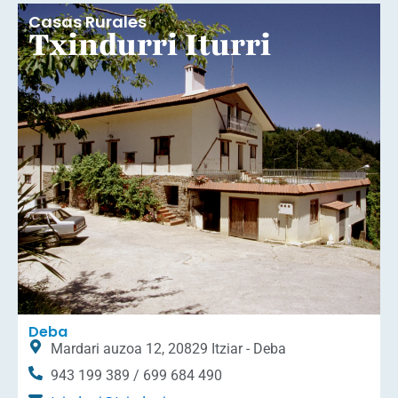
Casas Rurales
Txindurri Iturri
Deba
Mardari auzoa 12, 20829 Itziar - Deba
943 199 389 / 699 684 490