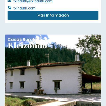
txindurri@txindurri.com
txindurri.com
Más Información
Casas Rurales
Eleizondo