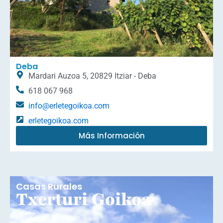
Deba
Mardari Auzoa 5, 20829 Itziar - Deba
618 067 968
info@erletegoikoa.com
erletegoikoa.com
Más Información
Casas Rurales
Txerturi Goikoa