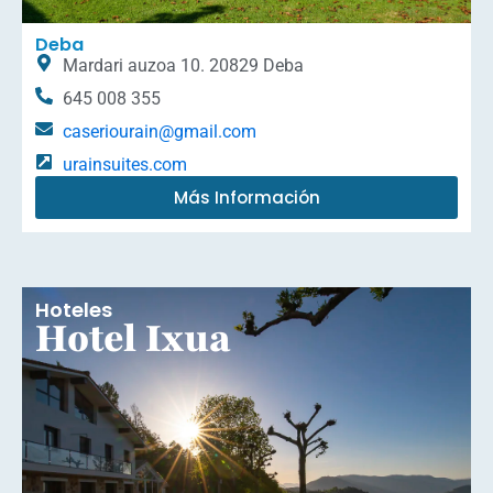
Deba
Mardari auzoa 10. 20829 Deba
645 008 355
caseriourain@gmail.com
urainsuites.com
Más Información
Hoteles
Hotel Ixua