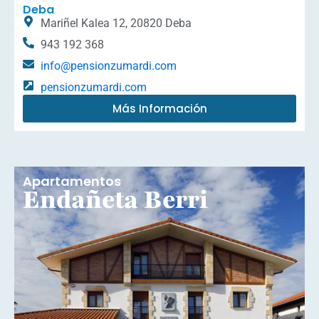
Deba
Mariñel Kalea 12, 20820 Deba
943 192 368
info@pensionzumardi.com
pensionzumardi.com
Más Información
Apartamentos
Endañeta Berri