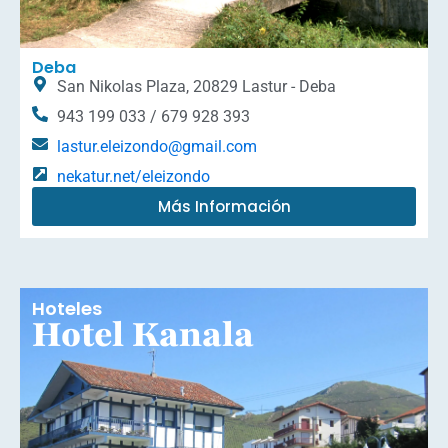
Deba
San Nikolas Plaza, 20829 Lastur - Deba
943 199 033 / 679 928 393
lastur.eleizondo@gmail.com
nekatur.net/eleizondo
Más Información
Hoteles
Hotel Kanala