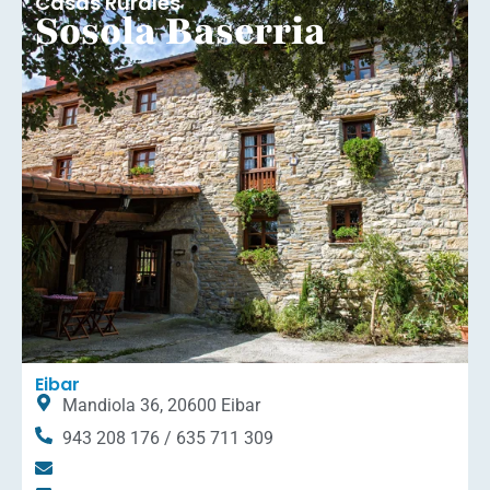
Casas Rurales
Sosola Baserria
Eibar
Mandiola 36, 20600 Eibar
943 208 176 / 635 711 309