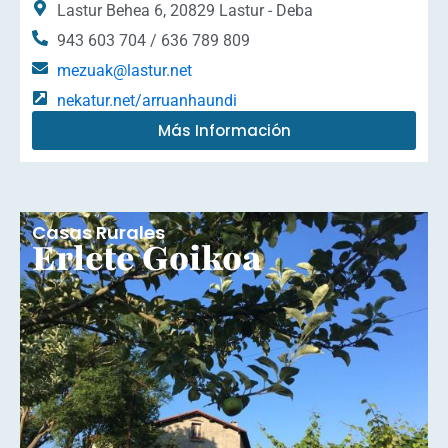
Lastur Behea 6, 20829 Lastur - Deba
943 603 704 / 636 789 809
mezuak@lastur.net
nekatur.net/arruanhaundi
Más Información
Casas Rurales
Erlete Goikoa