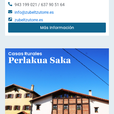
943 199 021 / 637 90 51 64
info@zubeltzutorre.es
zubeltzutorre.es
Más Información
Casas Rurales
Perlakua Saka