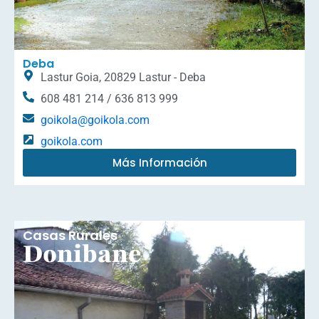
Deba
Lastur Goia, 20829 Lastur - Deba
608 481 214 / 636 813 999
goikola@goikola.com
goikola.com
Más Información
Casas Rurales
Donibane