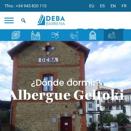
Tfno.: +34 943 820 110
EU
ES
EN
FR
¿Dónde dormir?
Albergue Geltoki