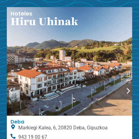
Hoteles
Hiru Uhinak
Deba
Markiegi Kalea, 6, 20820 Deba, Gipuzkoa
943 19 00 67