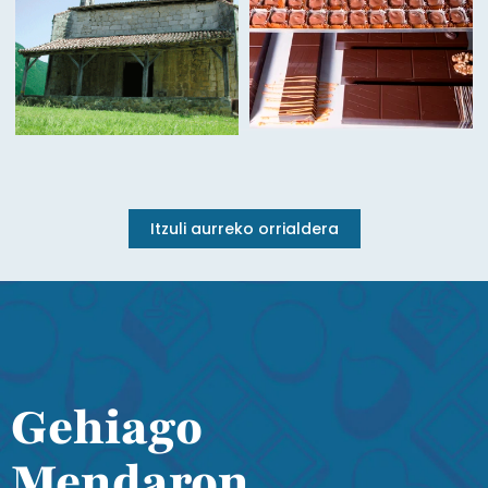
Itzuli aurreko orrialdera
Gehiago
Mendaron...