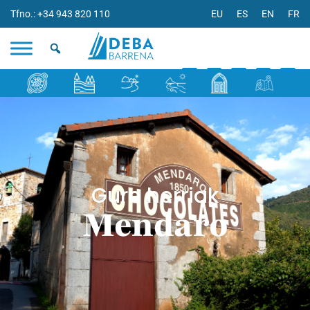
Tfno.: +34 943 820 110
EU
ES
EN
FR
Gure herriak
Mendaro