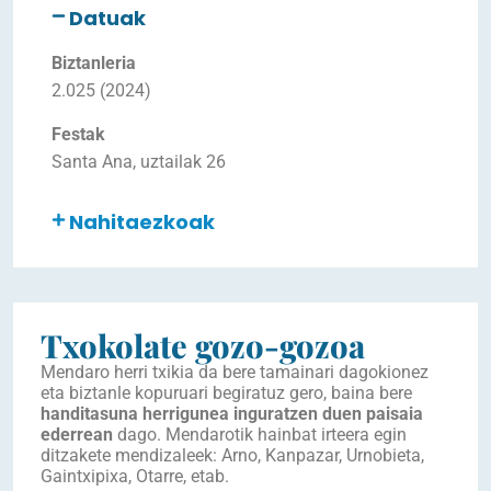
Datuak
Biztanleria
2.025 (2024)
Festak
Santa Ana, uztailak 26
Nahitaezkoak
Txokolate gozo-gozoa
Mendaro herri txikia da bere tamainari dagokionez
eta biztanle kopuruari begiratuz gero, baina bere
handitasuna herrigunea inguratzen duen paisaia
ederrean
dago. Mendarotik hainbat irteera egin
ditzakete mendizaleek: Arno, Kanpazar, Urnobieta,
Gaintxipixa, Otarre, etab.