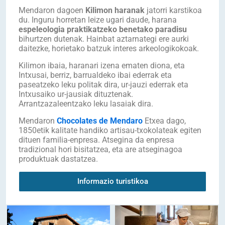
Mendaron dagoen
Kilimon haranak
jatorri karstikoa
du. Inguru horretan leize ugari daude, harana
espeleologia praktikatzeko benetako paradisu
bihurtzen dutenak. Hainbat aztarnategi ere aurki
daitezke, horietako batzuk interes arkeologikokoak.
Kilimon ibaia, haranari izena ematen diona, eta
Intxusai, berriz, barrualdeko ibai ederrak eta
paseatzeko leku politak dira, ur-jauzi ederrak eta
Intxusaiko ur-jausiak dituztenak.
Arrantzazaleentzako leku lasaiak dira.
Mendaron
Chocolates de Mendaro
Etxea dago,
1850etik kalitate handiko artisau-txokolateak egiten
dituen familia-enpresa. Atsegina da enpresa
tradizional hori bisitatzea, eta are atseginagoa
produktuak dastatzea.
Informazio turistikoa