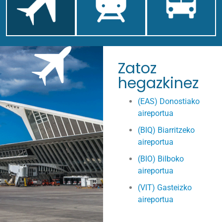
Zatoz
hegazkinez
(EAS) Donostiako
aireportua
(BIQ) Biarritzeko
aireportua
(BIO) Bilboko
aireportua
(VIT) Gasteizko
aireportua