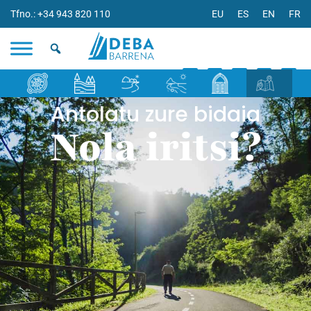
Tfno.: +34 943 820 110
EU
ES
EN
FR
Antolatu zure bidaia
Nola iritsi?