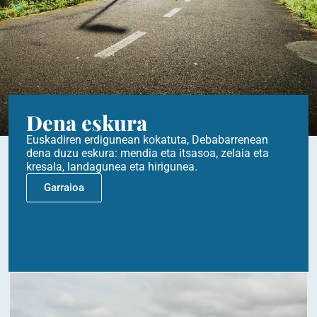
Dena eskura
Euskadiren erdigunean kokatuta, Debabarrenean
dena duzu eskura: mendia eta itsasoa, zelaia eta
kresala, landagunea eta hirigunea.
Garraioa