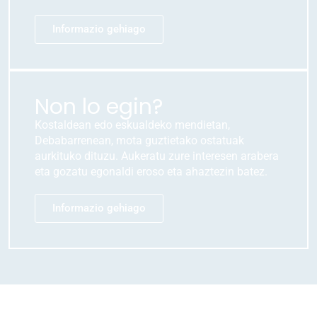
Informazio gehiago
Non lo egin?
Kostaldean edo eskualdeko mendietan,
Debabarrenean, mota guztietako ostatuak
aurkituko dituzu. Aukeratu zure interesen arabera
eta gozatu egonaldi eroso eta ahaztezin batez.
Informazio gehiago