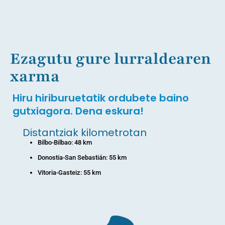
Ezagutu gure lurraldearen
xarma
Hiru hiriburuetatik ordubete baino
gutxiagora. Dena eskura!
Distantziak kilometrotan
Bilbo-Bilbao: 48 km
Donostia-San Sebastián: 55 km
Vitoria-Gasteiz: 55 km
Informazio gehiago