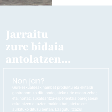
Jarraitu
zure bidaia
antolatzen...
Non jan?
Gure eskualdeak hainbat produktu eta ekitaldi
gastronomiko ditu ondo jateko urte osoan zehar,
eta, hortaz, sukaldaritza-esperientzia paregabeak
eskaintzen dituzten makina bat jatetxe ere
aurkituko dituzu bertan. Ezagutu itzazu!