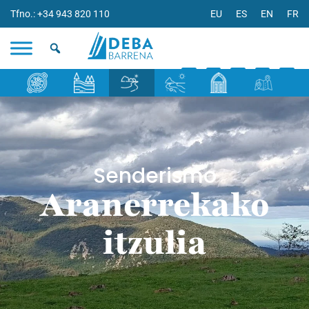
Tfno.: +34 943 820 110
EU
ES
EN
FR
Senderismo
Aranerrekako
itzulia