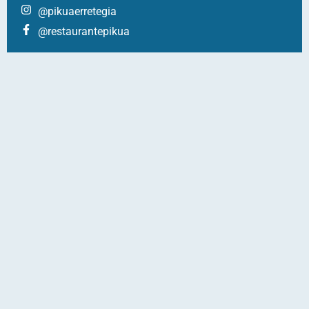
@pikuaerretegia
@restaurantepikua