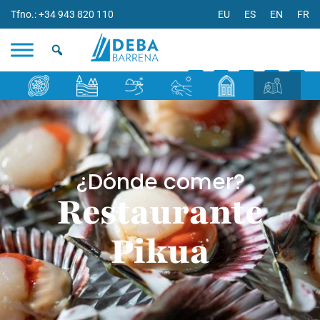
Tfno.: +34 943 820 110
EU
ES
EN
FR
¿Dónde comer?
Restaurante
Pikua