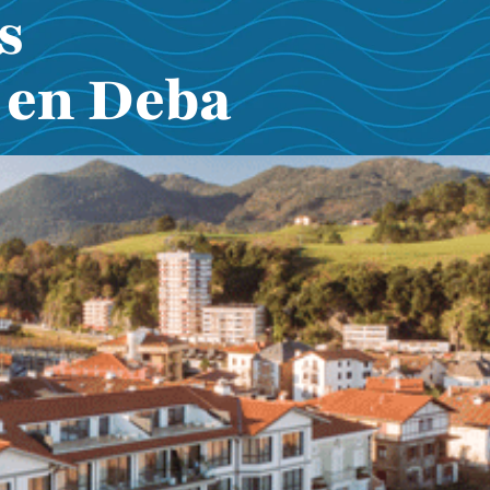
s
 en Deba