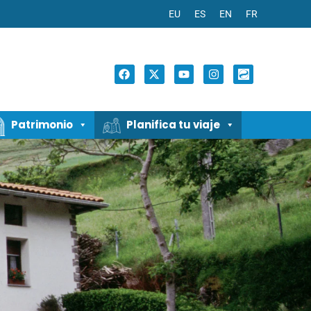
EU
ES
EN
FR
Patrimonio
Planifica tu viaje