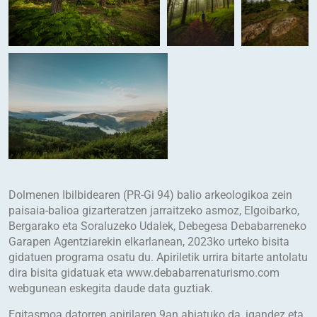
Dolmenen Ibilbidearen (PR-Gi 94) balio arkeologikoa zein
paisaia-balioa gizarteratzen jarraitzeko asmoz, Elgoibarko,
Bergarako eta Soraluzeko Udalek, Debegesa Debabarreneko
Garapen Agentziarekin elkarlanean, 2023ko urteko bisita
gidatuen programa osatu du. Apiriletik urrira bitarte antolatu
dira bisita gidatuak eta www.debabarrenaturismo.com
webgunean eskegita daude data guztiak.
Egitasmoa datorren apirilaren 9an abiatuko da, igandez eta