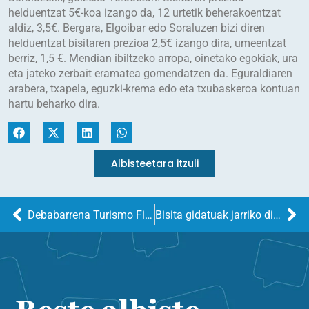
helduentzat 5€-koa izango da, 12 urtetik beherakoentzat
aldiz, 3,5€. Bergara, Elgoibar edo Soraluzen bizi diren
helduentzat bisitaren prezioa 2,5€ izango dira, umeentzat
berriz, 1,5 €. Mendian ibiltzeko arropa, oinetako egokiak, ura
eta jateko zerbait eramatea gomendatzen da. Eguraldiaren
arabera, txapela, eguzki-krema edo eta txubaskeroa kontuan
hartu beharko dira.
Albisteetara itzuli
Debabarrena Turismo Fitur azokan da beste urte batez
Bisita gidatuak jarriko dira martxan Eibarko historia eta erkarpen turistikoa balioan jartzeko