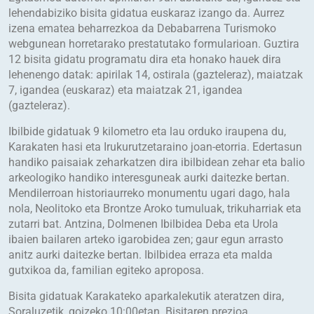
lehendabiziko bisita gidatua euskaraz izango da. Aurrez
izena ematea beharrezkoa da Debabarrena Turismoko
webgunean horretarako prestatutako formularioan. Guztira
12 bisita gidatu programatu dira eta honako hauek dira
lehenengo datak: apirilak 14, ostirala (gazteleraz), maiatzak
7, igandea (euskaraz) eta maiatzak 21, igandea
(gazteleraz).
Ibilbide gidatuak 9 kilometro eta lau orduko iraupena du,
Karakaten hasi eta Irukurutzetaraino joan-etorria. Edertasun
handiko paisaiak zeharkatzen dira ibilbidean zehar eta balio
arkeologiko handiko interesguneak aurki daitezke bertan.
Mendilerroan historiaurreko monumentu ugari dago, hala
nola, Neolitoko eta Brontze Aroko tumuluak, trikuharriak eta
zutarri bat. Antzina, Dolmenen Ibilbidea Deba eta Urola
ibaien bailaren arteko igarobidea zen; gaur egun arrasto
anitz aurki daitezke bertan. Ibilbidea erraza eta malda
gutxikoa da, familian egiteko aproposa.
Bisita gidatuak Karakateko aparkalekutik ateratzen dira,
Soraluzetik, goizeko 10:00etan. Bisitaren prezioa