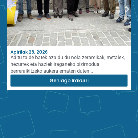
Apirilak 28, 2026
Aditu talde batek azaldu du nola zeramikak, metalek,
hezurrek eta haziek iraganeko bizimodua
berreraikitzeko aukera ematen duten...
Gehiago Irakurri