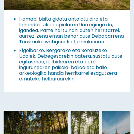
Hamabi bisita gidatu antolatu dira eta
lehendabizikoa apirilaren 9an egingo da,
igandea. Parte hartu nahi duten herritarrek
aurrez izena eman behar dute Debabarrena
Turismoko webguneko formularioan.
Elgoibarko, Bergarako eta Soraluzeko
Udalek, Debegesarekin batera, sustatu dute
egitasmoa, ibilbidearen eta bere
ingurunearen paisaia-balioa eta balio
arkeologiko handia herritarrei ezagutzera
emateko helburuarekin.