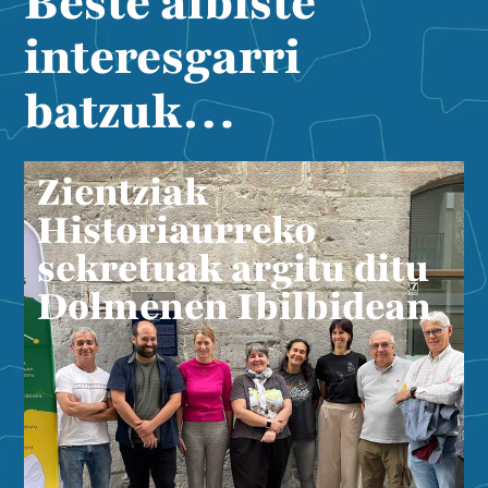
Beste albiste
interesgarri
batzuk…
Zientziak
Historiaurreko
sekretuak argitu ditu
Dolmenen Ibilbidean