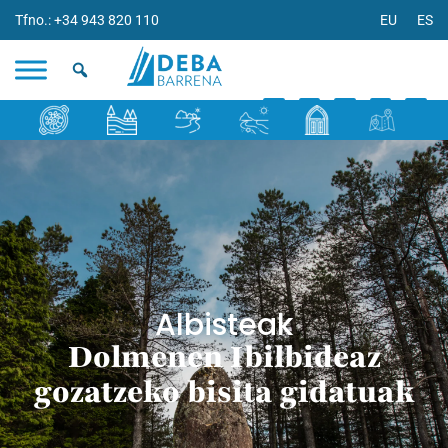
Tfno.: +34 943 820 110
EU
ES
Albisteak
Dolmenen Ibilbideaz
gozatzeko bisita gidatuak