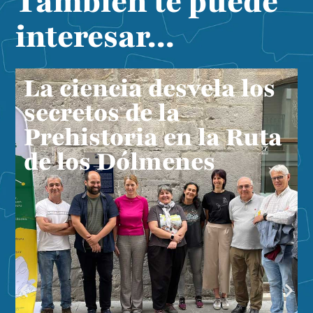
También te puede
interesar...
La ciencia desvela los
secretos de la
Prehistoria en la Ruta
de los Dólmenes