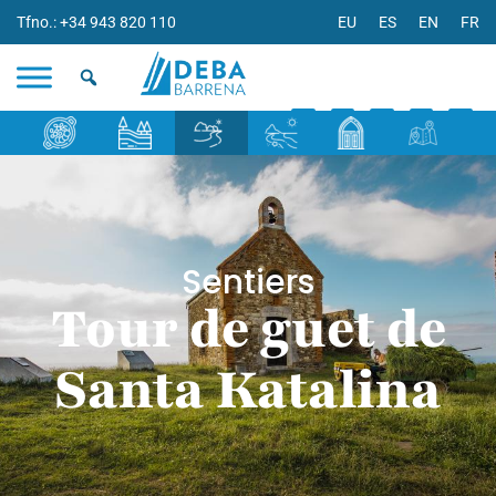
Tfno.: +34 943 820 110
EU
ES
EN
FR
Sentiers
Tour de guet de
Santa Katalina