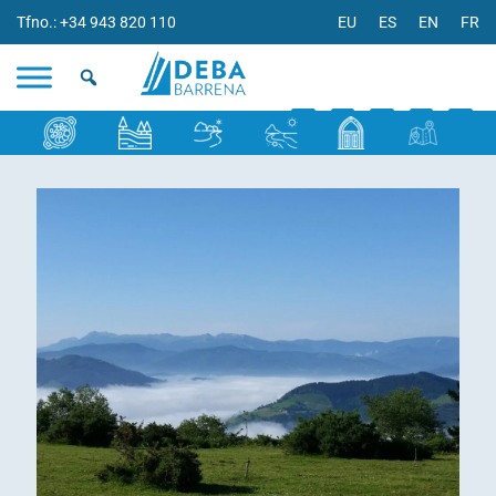
Tfno.: +34 943 820 110
EU
ES
EN
FR