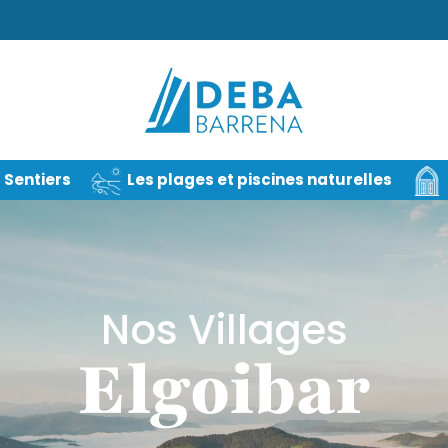
Sentiers
Les plages et piscines naturelles
Nos Villages
Elgoibar