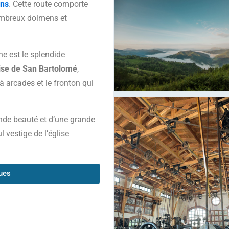
ens
. Cette route comporte
ombreux dolmens et
e est le splendide
glise de San Bartolomé
,
 arcades et le fronton qui
ande beauté et d’une grande
l vestige de l’église
ques