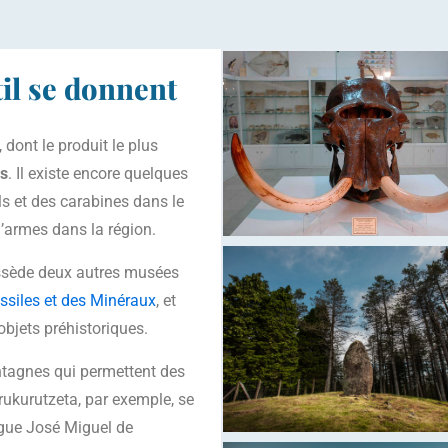
til se donnent
 dont le produit le plus
ls
. Il existe encore quelques
ls et des carabines dans le
d’armes dans la région.
possède deux autres musées
siles et des Minéraux
, et
’objets préhistoriques.
ontagnes qui permettent des
rukurutzeta, par exemple, se
ogue José Miguel de