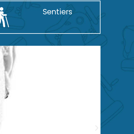
Sentiers
Restaura
Luis