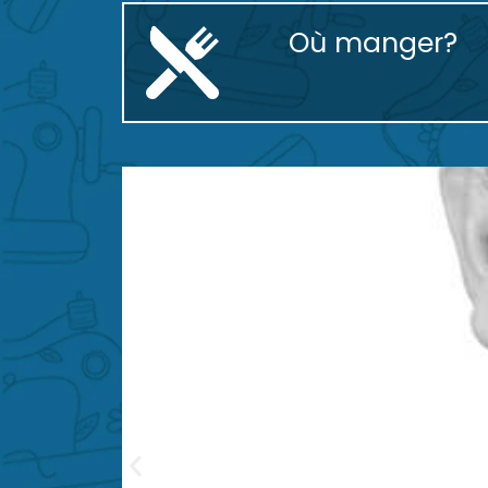
Où manger?
Piperren Txokoa
Santi Ríos