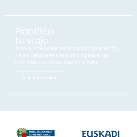
Planifica
tu viaje
Toda la información necesaria para preparar tu
viaje a Debabarrena así como organizar las
actividades que harás durante tu visita.
Más información