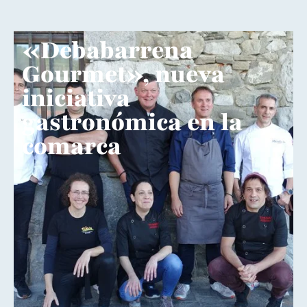
«Debabarrena
Gourmet», nueva
iniciativa
gastronómica en la
comarca